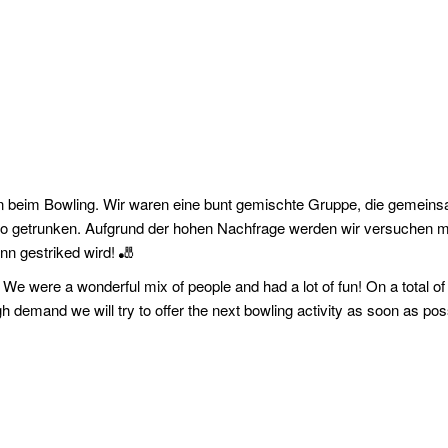
 beim Bowling. Wir waren eine bunt gemischte Gruppe, die gemeins
o getrunken. Aufgrund der hohen Nachfrage werden wir versuchen mög
nn gestriked wird! 🎳
e were a wonderful mix of people and had a lot of fun! On a total of
gh demand we will try to offer the next bowling activity as soon as po