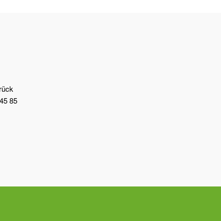
brück
45 85