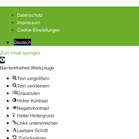
Datenschutz
Impressum
Cookie-Einstellungen
Deutsch
Zum Inhalt springen
Werkzeugleiste
öffnen
Barrierefreiheit Werkzeuge
Text vergrößern
Text verkleinern
Graustufen
Hoher Kontrast
Negativkontrast
Heller Hintergrund
Links unterstreichen
Lesbare Schrift
Zurücksetzen