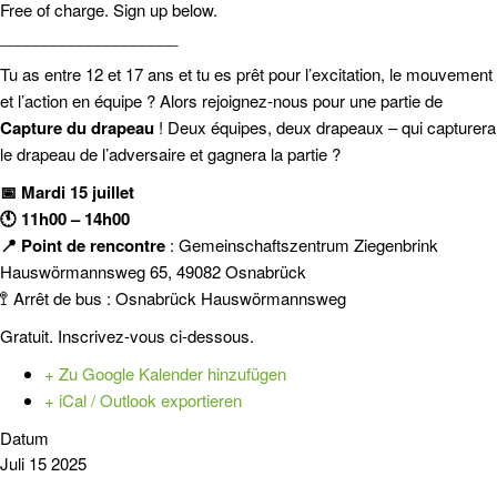
Free of charge. Sign up below.
____________________
Tu as entre 12 et 17 ans et tu es prêt pour l’excitation, le mouvement
et l’action en équipe ? Alors rejoignez-nous pour une partie de
Capture du drapeau
! Deux équipes, deux drapeaux – qui capturera
le drapeau de l’adversaire et gagnera la partie ?
📅 Mardi 15 juillet
🕚 11h00 – 14h00
📍 Point de rencontre
: Gemeinschaftszentrum Ziegenbrink
Hauswörmannsweg 65, 49082 Osnabrück
🚏 Arrêt de bus : Osnabrück Hauswörmannsweg
Gratuit. Inscrivez-vous ci-dessous.
+ Zu Google Kalender hinzufügen
+ iCal / Outlook exportieren
Datum
Juli 15 2025