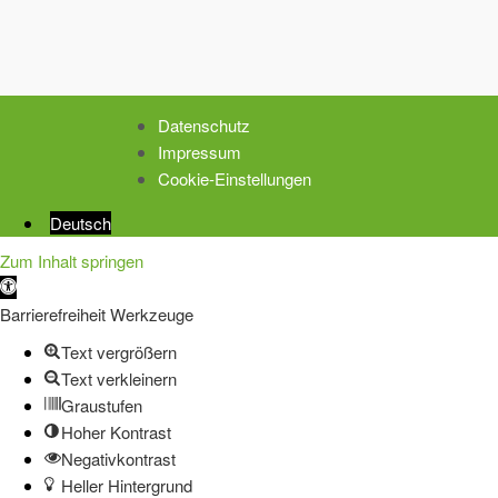
Datenschutz
Impressum
Cookie-Einstellungen
Deutsch
Zum Inhalt springen
Werkzeugleiste
öffnen
Barrierefreiheit Werkzeuge
Text vergrößern
Text verkleinern
Graustufen
Hoher Kontrast
Negativkontrast
Heller Hintergrund