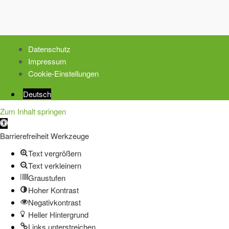
Datenschutz
Impressum
Cookie-Einstellungen
Deutsch
Zum Inhalt springen
Werkzeugleiste
öffnen
Barrierefreiheit Werkzeuge
Text vergrößern
Text verkleinern
Graustufen
Hoher Kontrast
Negativkontrast
Heller Hintergrund
Links unterstreichen