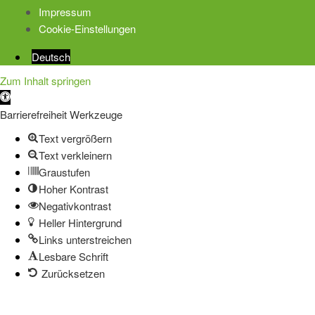
Impressum
Cookie-Einstellungen
Deutsch
Zum Inhalt springen
Werkzeugleiste
öffnen
Barrierefreiheit Werkzeuge
Text vergrößern
Text verkleinern
Graustufen
Hoher Kontrast
Negativkontrast
Heller Hintergrund
Links unterstreichen
Lesbare Schrift
Zurücksetzen